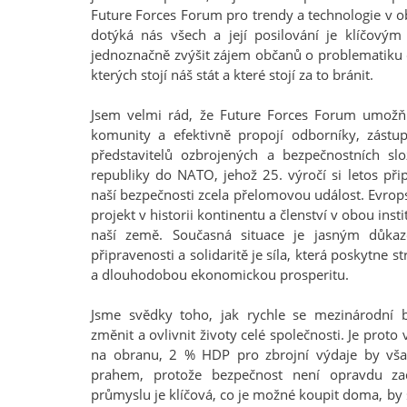
Future Forces Forum pro trendy a technologie v o
dotýká nás všech a její posilování je klíčovým
jednoznačně zvýšit zájem občanů o problematiku 
kterých stojí náš stát a které stojí za to bránit.
Jsem velmi rád, že Future Forces Forum umožňu
komunity a efektivně propojí odborníky, zástup
představitelů ozbrojených a bezpečnostních 
republiky do NATO, jehož 25. výročí si letos př
naší bezpečnosti zcela přelomovou událost. Evrop
projekt v historii kontinentu a členství v obou ins
naší země. Současná situace je jasným důka
připravenosti a solidaritě je síla, která poskytne 
a dlouhodobou ekonomickou prosperitu.
Jsme svědky toho, jak rychle se mezinárodní b
změnit a ovlivnit životy celé společnosti. Je proto
na obranu, 2 % HDP pro zbrojní výdaje by vš
prahem, protože bezpečnost není opravdu z
průmyslu je klíčová, co je možné koupit doma, b