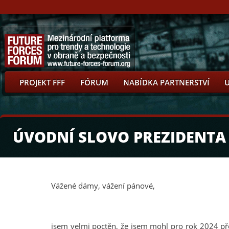
PROJEKT FFF
FÓRUM
NABÍDKA PARTNERSTVÍ
ÚVODNÍ SLOVO PREZIDENTA
Vážené dámy, vážení pánové,
jsem velmi poctěn, že jsem mohl pro rok 2024 př